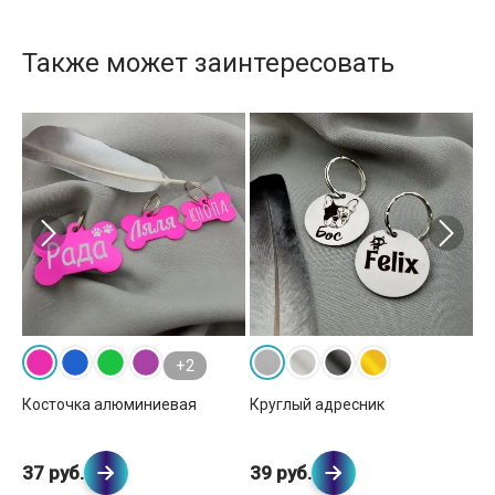
Также может заинтересовать
+2
Косточка алюминиевая
Круглый адресник
Ко
37 руб.
39 руб.
41