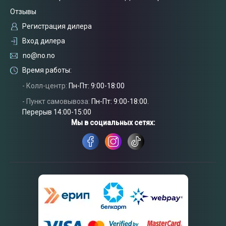
механическая стойкость,
Отзывы
способность сохранять информацию долгое время.
Регистрация дилера
Этим условиям соответствуют металлические адресники для
собак и кошек из алюминия или специальной стали, надписи на
Вход дилера
которые наносятся при помощи лазерной гравировки.Толщина
no@no.no
металла таких жетонов составляет 2 мм, поэтому согнуть,
Время работы:
погрызть или повредить их другим способом становится
нереальной задачей.Как алюминий, так и ювелирная сталь
- Колл-центр:
Пн-Пт: 9:00-18:00
316L, используемая нами, не поддается коррозии, поэтому
адресник с гравировкой, изготовленный из таких материалов
- Пункт самовывоза:
Пн-Пт: 9:00-18:00.
будет очень долговечным.Стальные брелки для собак после
Перерыв 14:00-15:00
гравировки полируются до зеркального блеска, чтобы их было
Мы в социальных сетях:
легко заметить издалека и прочитать, не снимая с ошейника.
Алюминиевые адресники для кошек и собак так не блестят, но
они могут быть разных ярких цветов, так что не увидеть их
просто невозможно.Учитывая габариты вашего любимца, вы
Связаться
можете выбрать адресники с гравировкой в трех размерах: как
с нами
для маленького котенка, так и для крупной овчарки. Брелки для
собак прямоугольной удлиненной формы подойдут
представителям больших пород, а чтобы он не звенел на
ошейнике, жетон оснащается мягким бампером.На обороте
адресник для кошки или брелок для собаки может иметь