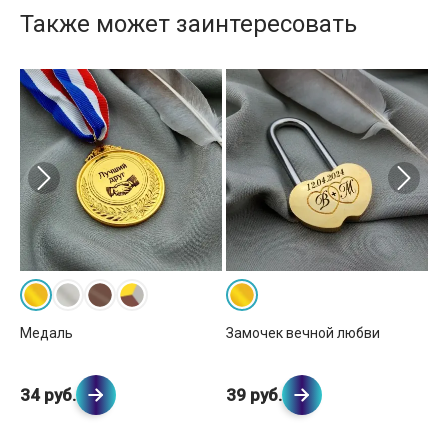
Также может заинтересовать
вка
Кр
Медаль
Замочек вечной любви
2
34 руб.
39 руб.