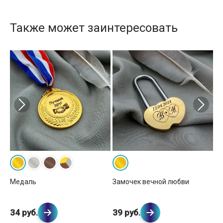
Также может заинтересовать
вка
Кр
Медаль
Замочек вечной любви
2
34 руб.
39 руб.