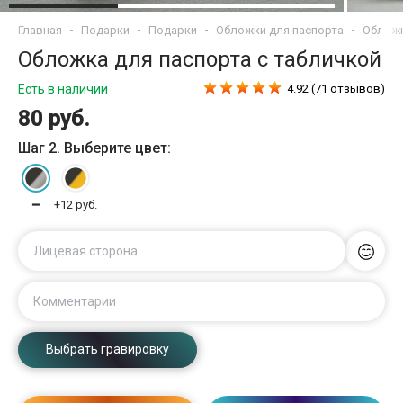
Главная
Подарки
Подарки
Обложки для паспорта
Обложк
Обложка для паспорта c табличкой
Есть в наличии
4.92 (71 отзывов)
80 руб.
Шаг 2. Выберите цвет:
━
+12 руб.
Лицевая сторона
Комментарии
Выбрать гравировку