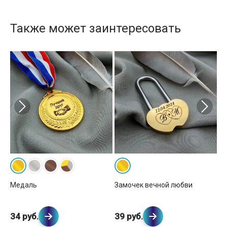
Также может заинтересовать
вка
Кр
Медаль
Замочек вечной любви
2
34 руб.
39 руб.