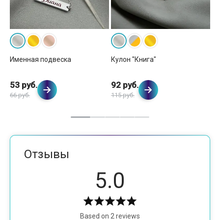
Именная подвеска
Кулон "Книга"
Ку
53 руб.
92 руб.
1
66 руб.
115 руб.
Отзывы
5.0
Based on 2 reviews