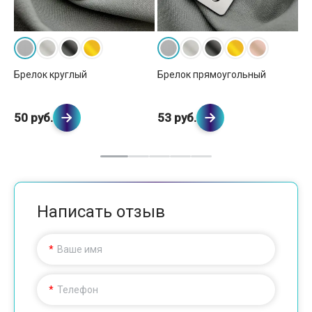
Брелок круглый
Брелок прямоугольный
Бр
57
50 руб.
53 руб.
69
Написать отзыв
Ваше имя
Телефон