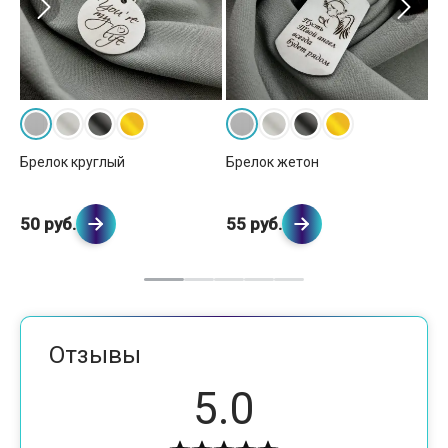
Брелок круглый
Брелок жетон
Бр
50 руб.
55 руб.
53
Отзывы
5.0