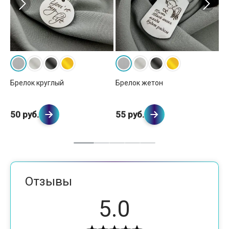
Брелок круглый
Брелок жетон
Бр
50 руб.
55 руб.
53
Отзывы
5.0